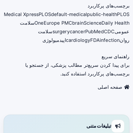
برچسب‌های پرکاربرد
Medical Xpress
PLOS
default-medical
public-health
PLOS
ScienceDaily Health
brain
Europe PMC
One
سلامت
عمومی
CDC
PubMed
cancer
surgery
سلامت
روان
infection
FDA
cardiology
اپیدمیولوژی
راهنمای سریع
برای پیدا کردن سریع‌تر مطالب پزشکی، از جستجو یا
برچسب‌های پرکاربرد استفاده کنید.
صفحه اصلی
تبلیغات متنی