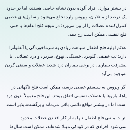
در بیشتر موارد، افراد آلوده بدون نشانه‌ خاصی هستند، اما در حدود
یک درصد از مبتلایان، ویروس وارد نخاع می‌شود و سلول‌های عصبی
کنترل‌کننده‌ عضلات را از بین می‌برد؛ در نتیجه فلج اندام‌ها یا حتی
فلج تنفسی ممکن است رخ دهد.
علائم اولیه فلج اطفال شباهت زیادی به سرماخوردگی یا آنفلوآنزا
دارد: تب خفیف، گلودرد، خستگی، تهوع، سردرد و درد عضلانی. با
پیشرفت بیماری، در برخی بیماران درد شدید عضلات و سفتی گردن
به‌وجود می‌آید.
اگر ویروس به سیستم عصبی برسد، ممکن است فلج ناگهانی در
پاها، بازوها یا عضلات تنفسی اتفاق بیفتد. این فلج معمولاً بدون درد
است اما در بیشتر مواقع دائمی باقی می‌ماند و برگشت‌ناپذیر است.
اثرات منفی فلج اطفال تنها به از کار افتادن عضلات محدود
نمی‌شود. افرادی که در کودکی مبتلا شده‌اند، ممکن است سال‌ها