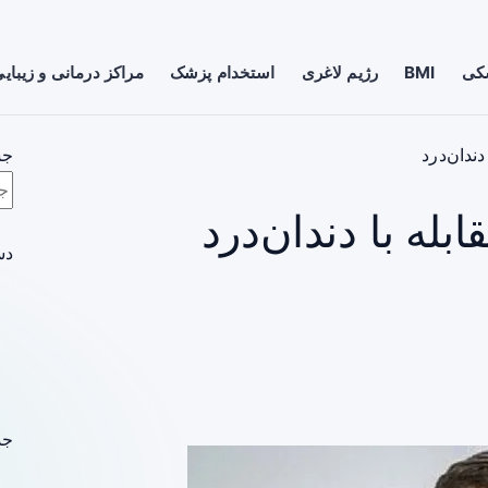
شکی
BMI
رژیم لاغری
استخدام پزشک
مراکز درمانی و زیبای
دندان‌درد
جس
بله با دندان‌درد
دس
جد