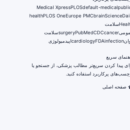
Medical Xpress
PLOS
default-medical
publi
health
PLOS One
Europe PMC
brain
ScienceDai
Heal
سلامت
ومی
cancer
CDC
PubMed
surgery
سلامت
ان
infection
FDA
cardiology
اپیدمیولوژی
هنمای سریع
ای پیدا کردن سریع‌تر مطالب پزشکی، از جستجو یا
چسب‌های پرکاربرد استفاده کنید.
صفحه اصلی