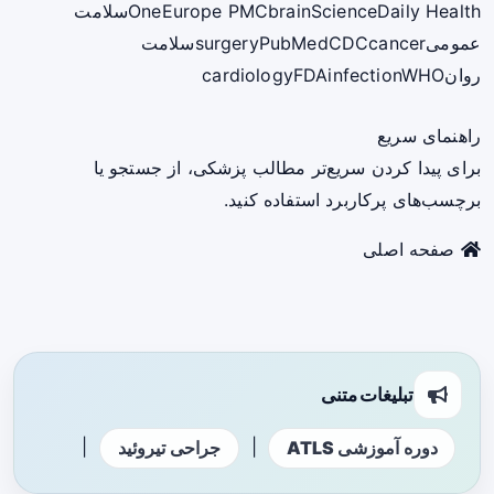
ScienceDaily Health
brain
Europe PMC
One
سلامت
عمومی
cancer
CDC
PubMed
surgery
سلامت
روان
WHO
infection
FDA
cardiology
راهنمای سریع
برای پیدا کردن سریع‌تر مطالب پزشکی، از جستجو یا
برچسب‌های پرکاربرد استفاده کنید.
صفحه اصلی
تبلیغات متنی
|
|
دوره آموزشی ATLS
جراحی تیروئید