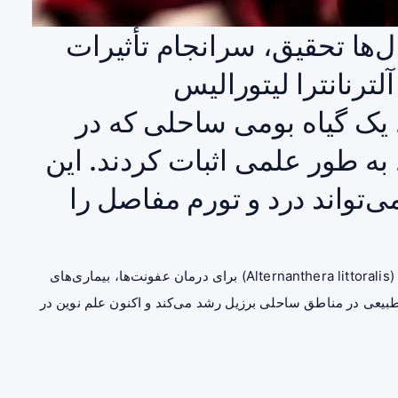
‌ها تحقیق، سرانجام تأثیرات
لترنانترا لیتورالیس
Alternanthera littoral)، یک گیاه بومی ساحلی که در
ه طور علمی اثبات کردند. این
می‌تواند درد و تورم مفاصل را
درمانگران محلی برزیل، قرن‌ها از گیاه آلترنانترا لیتورالیس (Alternanthera littoralis) برای درمان عفونت‌ها، بیماری‌های
 طبیعی در مناطق ساحلی برزیل رشد می‌کند و اکنون علم نوین در