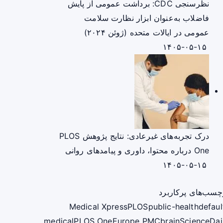
نظرسنجی CDC: برداشت عمومی از پایش
فاضلاب به‌عنوان ابزار نظارت سلامت
عمومی در ایالات متحده (ژوئن ۲۰۲۴)
۱۴۰۵-۰۵-۱۵
درک تجربه‌های غیرعادی: نتایج پژوهش PLOS
One درباره محتوا، داوری و پیامدهای روانی
۱۴۰۵-۰۵-۱۵
چسب‌های پرکاربرد
Medical Xpress
PLOS
public-health
defaul
medical
PLOS One
Europe PMC
brain
ScienceDai