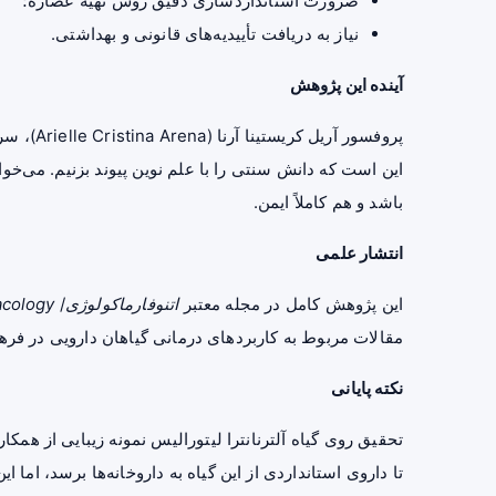
ضرورت استانداردسازی دقیق روش تهیه عصاره؛
نیاز به دریافت تأییدیه‌های قانونی و بهداشتی.
آینده این پژوهش
پروفسور آریل کریستینا آرنا (Arielle Cristina Arena)، سرپرست بخش
این است که دانش سنتی را با علم نوین پیوند بزنیم. می‌خوا
باشد و هم کاملاً ایمن.
انتشار علمی
این پژوهش کامل در مجله معتبر
اتنوفارماکولوژی
/
acology
مقالات مربوط به کاربردهای درمانی گیاهان دارویی در فره
نکته پایانی
تحقیق
روی گیاه آلترنانترا لیتورالیس نمونه زیبایی از 
تا داروی استانداردی از این گیاه به داروخانه‌ها برسد، اما 