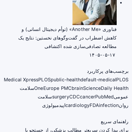
فناوری «Another Me» (توأم دیجیتال انسانی) و
کاهش اضطراب در گفت‌وگوهای نخستین: نتایج یک
مطالعه تصادفی‌سازی شده اکتشافی
۱۴۰۵-۰۵-۱۷
برچسب‌های پرکاربرد
Medical Xpress
PLOS
public-health
default-medical
PLOS
ScienceDaily Health
brain
Europe PMC
One
سلامت
عمومی
PubMed
cancer
CDC
surgery
سلامت
روان
infection
FDA
cardiology
اپیدمیولوژی
راهنمای سریع
برای پیدا کردن سریع‌تر مطالب پزشکی، از جستجو یا