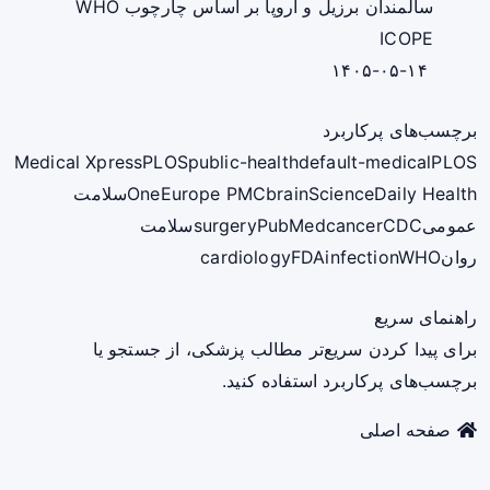
سالمندان برزیل و اروپا بر اساس چارچوب WHO
ICOPE
۱۴۰۵-۰۵-۱۴
برچسب‌های پرکاربرد
Medical Xpress
PLOS
public-health
default-medical
PLOS
ScienceDaily Health
brain
Europe PMC
One
سلامت
عمومی
CDC
cancer
PubMed
surgery
سلامت
روان
WHO
infection
FDA
cardiology
راهنمای سریع
برای پیدا کردن سریع‌تر مطالب پزشکی، از جستجو یا
برچسب‌های پرکاربرد استفاده کنید.
صفحه اصلی