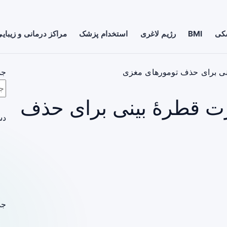
شکی
BMI
رژیم لاغری
استخدام پزشک
مراکز درمانی و زیبای
نی برای حذف تومورهای مغزی
جس
ت قطرهٔ بینی برای حذف
دس
جد