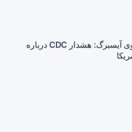
شیوع سایکلوسپورا مرتبط با کاهوی آیسبرگ: هشدار CDC درباره