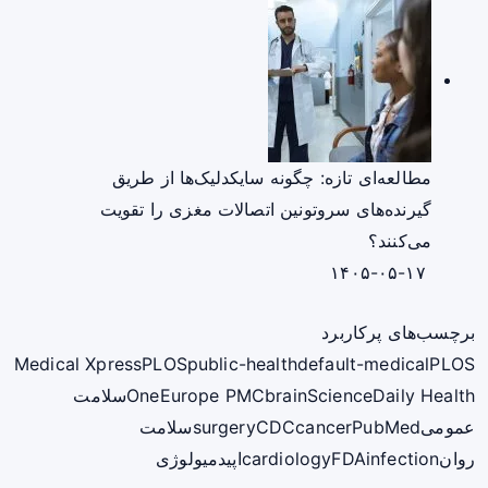
مطالعه‌ای تازه: چگونه سایکدلیک‌ها از طریق
گیرنده‌های سروتونین اتصالات مغزی را تقویت
می‌کنند؟
۱۴۰۵-۰۵-۱۷
برچسب‌های پرکاربرد
Medical Xpress
PLOS
public-health
default-medical
PLOS
ScienceDaily Health
brain
Europe PMC
One
سلامت
عمومی
PubMed
cancer
CDC
surgery
سلامت
روان
infection
FDA
cardiology
اپیدمیولوژی