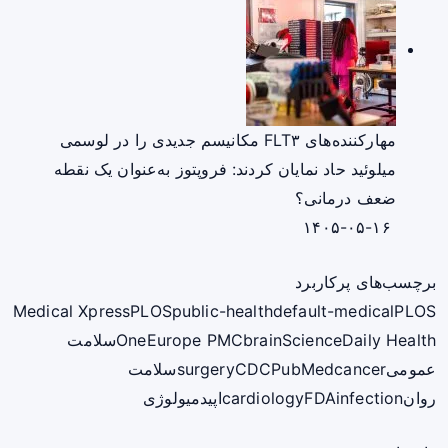
مهارکننده‌های FLT۳ مکانیسم جدیدی را در لوسمی
میلوئید حاد نمایان کردند: فروپتوز به‌عنوان یک نقطه
ضعف درمانی؟
۱۴۰۵-۰۵-۱۶
برچسب‌های پرکاربرد
Medical Xpress
PLOS
public-health
default-medical
PLOS
ScienceDaily Health
brain
Europe PMC
One
سلامت
عمومی
cancer
PubMed
CDC
surgery
سلامت
روان
infection
FDA
cardiology
اپیدمیولوژی