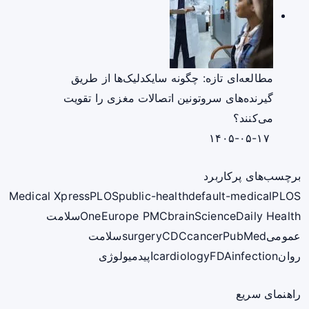
مطالعه‌ای تازه: چگونه سایکدلیک‌ها از طریق
گیرنده‌های سروتونین اتصالات مغزی را تقویت
می‌کنند؟
۱۴۰۵-۰۵-۱۷
برچسب‌های پرکاربرد
Medical Xpress
PLOS
public-health
default-medical
PLOS
ScienceDaily Health
brain
Europe PMC
One
سلامت
عمومی
PubMed
cancer
CDC
surgery
سلامت
روان
infection
FDA
cardiology
اپیدمیولوژی
راهنمای سریع