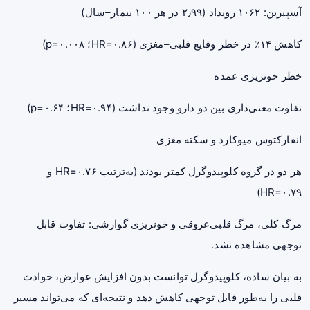
آسپیرین: ۱۰۶۲ رویداد (۲٫۹۹ در هر ۱۰۰ بیمار–سال)
کاهش ۱۴٪ در خطر وقایع قلبی–مغزی (HR=۰.۸۶؛ p=۰.۰۰۸)
خطر خونریزی عمده
تفاوت معنی‌داری بین دو دارو وجود نداشت (HR=۰.۹۴؛ p=۰.۶۴)
انفارکتوس میوکارد و سکته مغزی
هر دو در گروه کلوپیدوگرل کمتر بودند (به‌ترتیب HR=۰.۷۶ و
HR=۰.۷۹)
مرگ کلی، مرگ قلبی‌عروقی و خونریزی گوارشی: تفاوت قابل
توجهی مشاهده نشد.
به بیان ساده، کلوپیدوگرل توانست بدون افزایش عوارض، حوادث
قلبی را به‌طور قابل توجهی کاهش دهد و نتیجه‌ای که می‌تواند مسیر