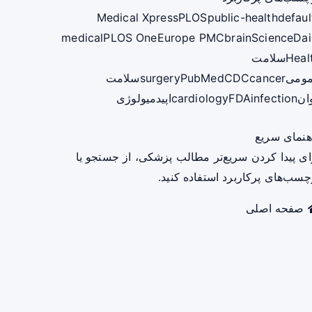
Medical Xpress
PLOS
public-health
defaul
medical
PLOS One
Europe PMC
brain
ScienceDai
Heal
سلامت
ومی
cancer
CDC
PubMed
surgery
سلامت
ان
infection
FDA
cardiology
اپیدمیولوژی
هنمای سریع
ای پیدا کردن سریع‌تر مطالب پزشکی، از جستجو یا
چسب‌های پرکاربرد استفاده کنید.
صفحه اصلی