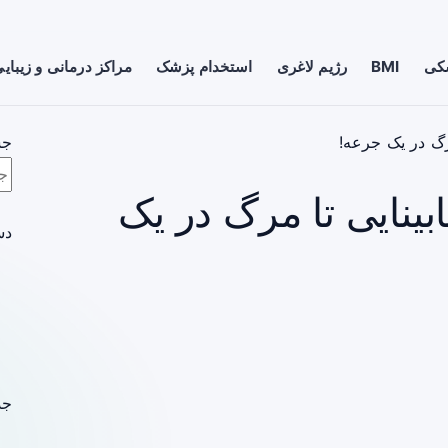
شکی
BMI
رژیم لاغری
استخدام پزشک
مراکز درمانی و زیبای
مرگ در یک جرعه!
جس
بینایی تا مرگ در یک
دس
جد