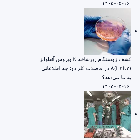
۱۴۰۵-۰۵-۱۶
کشف زودهنگام زیرشاخه K ویروس آنفلوانزا
A(H۳N۲) در فاضلاب کلرادو؛ چه اطلاعاتی
به ما می‌دهد؟
۱۴۰۵-۰۵-۱۶