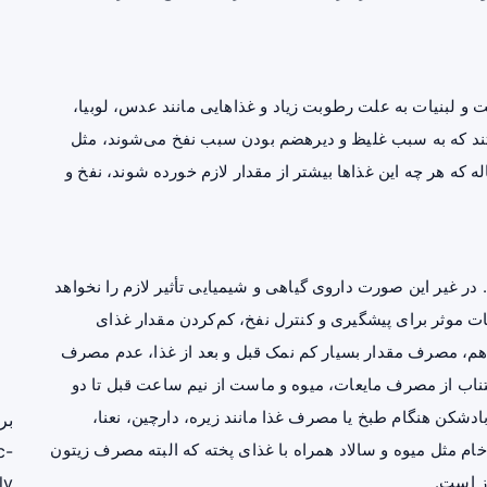
 و لبنیات به علت رطوبت زیاد و غذاهایی مانند عدس، لوبیا،
هستند که به سبب غلیظ و دیرهضم بودن سبب نفخ می‌شوند، مثل
ه که هر چه این غذاها بیشتر از مقدار لازم خورده شوند، نفخ و
 در غیر این صورت داروی گیاهی و شیمیایی تأثیر لازم را نخواهد
ات موثر برای پیشگیری و کنترل نفخ، کم‌کردن مقدار غذای
اهم، مصرف مقدار بسیار کم نمک قبل و بعد از غذا، عدم مصرف
رسنگی، جویدن هر لقمه حدود ۳۰ تا ۴۰ بار، اجتناب از مصرف مایعات، میوه و ماست از نیم ساعت قبل تا دو
ادشکن هنگام طبخ یا مصرف غذا مانند زیره، دارچین، نعنا،
بر
ام مثل میوه و سالاد همراه با غذای پخته که البته مصرف زیتون
c-
ز است.
ly