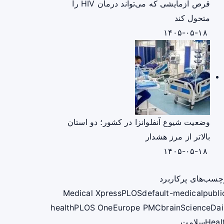
قرص آزمایشی که می‌تواند درمان HIV را
متحول کند
۱۴۰۵-۰۵-۱۸
وضعیت شیوع آنفلوانزا در کشور؛ دو استان
بالاتر از مرز هشدار
۱۴۰۵-۰۵-۱۸
چسب‌های پرکاربرد
Medical Xpress
PLOS
default-medical
publi
health
PLOS One
Europe PMC
brain
ScienceDai
Heal
سلامت