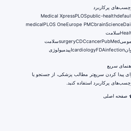
چسب‌های پرکاربرد
Medical Xpress
PLOS
public-health
defaul
medical
PLOS One
Europe PMC
brain
ScienceDai
Heal
سلامت
ومی
PubMed
cancer
CDC
surgery
سلامت
ان
infection
FDA
cardiology
اپیدمیولوژی
هنمای سریع
ای پیدا کردن سریع‌تر مطالب پزشکی، از جستجو یا
چسب‌های پرکاربرد استفاده کنید.
صفحه اصلی