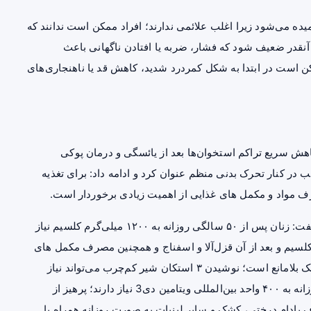
ه می‌شود زیرا اغلب علائمی ندارند؛ افراد ممکن است ندانند که
آنقدر ضعیف شود که فشار، ضربه یا افتادن ناگهانی باعث
 است در ابتدا به شکل کمردرد شدید، کاهش قد یا ناهنجاری‌های
کاهش سریع تراکم استخوان‌ها بعد از یائسگی و درمان پوکی
 در کنار تحرک بدنی منظم عنوان کرد و ادامه داد: برای تغذیه
رف مواد و مکمل های غذایی از اهمیت زیادی برخوردار است.
مهدی پور در ارتباط با مصرف کافی کلسیم و ویتامین دی گفت: زنان پس از ۵۰ سالگی روزانه به ۱۲۰۰ میلی‌گرم کلسیم نیاز
لسیم و بعد از آن قزل‌آلا و اسفناج و همچنین مصرف مکمل های
حاوی مقادیر استاندارد کلسیم بعد از یائسگی، با تجویز پزشک بلامانع است؛ نوشیدن ۳ استکان شیر کم‌چرب می‌تواند نیاز
روزانه به کلسیم را تا حد زیادی فراهم کند؛ همچنین زنان روزانه به ۴۰۰ واحد بین‌المللی ویتامین دی3 نیاز دارند؛ پرهیز از
ف بادام درختی، کشک و سایر لبنیات به صورت روزانه همراه با