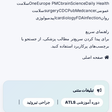
ScienceDaily Health
brain
Europe PMC
One
سلامت
عمومی
cancer
PubMed
CDC
surgery
سلامت
روان
infection
FDA
cardiology
اپیدمیولوژی
راهنمای سریع
برای پیدا کردن سریع‌تر مطالب پزشکی، از جستجو یا
برچسب‌های پرکاربرد استفاده کنید.
صفحه اصلی
تبلیغات متنی
|
|
دوره آموزشی ATLS
جراحی تیروئید