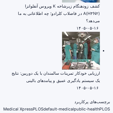
کشف زودهنگام زیرشاخه K ویروس آنفلوانزا
A(H۳N۲) در فاضلاب کلرادو؛ چه اطلاعاتی به ما
می‌دهد؟
۱۴۰۵-۰۵-۱۶
ارزیابی خودکار تمرینات سالمندان با یک دوربین: نتایج
یک سیستم یادگیری عمیق و پیامدهای بالینی
۱۴۰۵-۰۵-۱۶
برچسب‌های پرکاربرد
Medical Xpress
PLOS
default-medical
public-health
PLOS