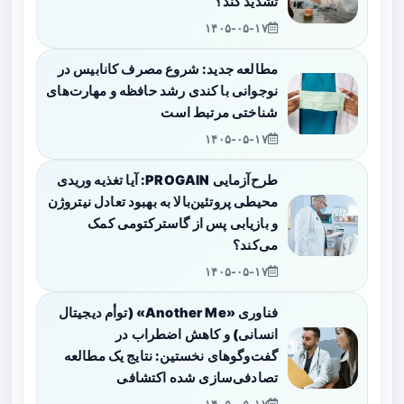
تشدید کند؟
۱۴۰۵-۰۵-۱۷
مطالعه جدید: شروع مصرف کانابیس در
نوجوانی با کندی رشد حافظه و مهارت‌های
شناختی مرتبط است
۱۴۰۵-۰۵-۱۷
طرح‌آزمایی PROGAIN: آیا تغذیه وریدی
محیطی پروتئین‌بالا به بهبود تعادل نیتروژن
و بازیابی پس از گاسترکتومی کمک
می‌کند؟
۱۴۰۵-۰۵-۱۷
فناوری «Another Me» (توأم دیجیتال
انسانی) و کاهش اضطراب در
گفت‌وگوهای نخستین: نتایج یک مطالعه
تصادفی‌سازی شده اکتشافی