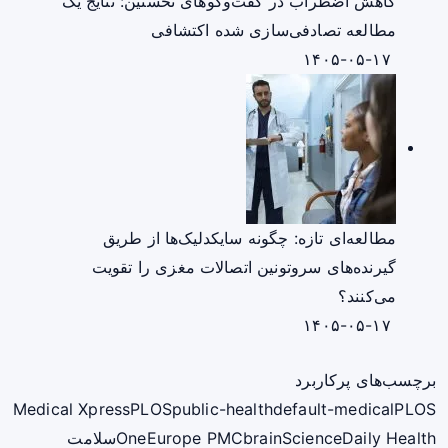
کاهش اضطراب در گفت‌وگوهای نخستین: نتایج یک
مطالعه تصادفی‌سازی شده اکتشافی
۱۴۰۵-۰۵-۱۷
مطالعه‌ای تازه: چگونه سایکدلیک‌ها از طریق
گیرنده‌های سروتونین اتصالات مغزی را تقویت
می‌کنند؟
۱۴۰۵-۰۵-۱۷
برچسب‌های پرکاربرد
Medical Xpress
PLOS
public-health
default-medical
PLOS
ScienceDaily Health
brain
Europe PMC
One
سلامت