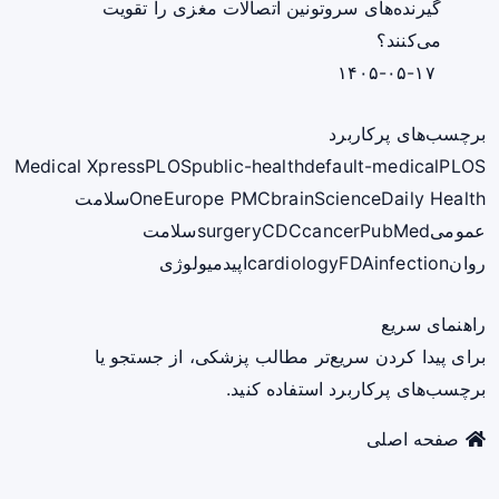
گیرنده‌های سروتونین اتصالات مغزی را تقویت
می‌کنند؟
۱۴۰۵-۰۵-۱۷
برچسب‌های پرکاربرد
Medical Xpress
PLOS
public-health
default-medical
PLOS
ScienceDaily Health
brain
Europe PMC
One
سلامت
عمومی
PubMed
cancer
CDC
surgery
سلامت
روان
infection
FDA
cardiology
اپیدمیولوژی
راهنمای سریع
برای پیدا کردن سریع‌تر مطالب پزشکی، از جستجو یا
برچسب‌های پرکاربرد استفاده کنید.
صفحه اصلی