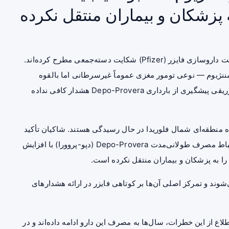
ه پزشکان و بیماران منتقل نکرده
بیش از ۱۳۰۰ زن در سراسر ایالات متحده آمریکا علیه شرکت داروسازی فایزر (Pfizer) شکایت دسته‌جمعی مطرح کرده‌اند.
ه مننژیوم — نوعی تومور مغزی عموماً غیرسرطانی اما بالقوه
زریقی پیشگیری از
بارداری
Depo-Provera هشدار کافی نداده
ر قالب دعوی چندمنطقه‌ای (MDL) در دادگاه منطقه‌ای شمال فلوریدا در حال رسیدگی هستند. شاکیان تأکید
‌های علمی درباره ارتباط مصرف طولانی‌مدت Depo-Provera (دپو-پروورا) با افزایش
ت را به پزشکان و بیماران منتقل نکرده است.
وند و تمرکز اصلی آن‌ها بر کوتاهی فایزر در ارائه هشدارهای
ع از این خطرات، سال‌ها به مصرف این دارو ادامه داده‌اند و در