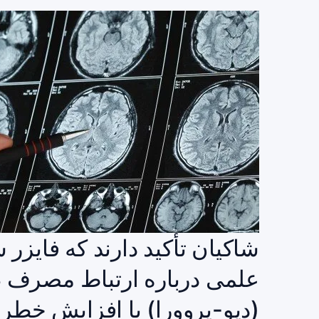
شاکیان تأکید دارند که فایزر 
(دپو-پروورا) با افزایش خطر من