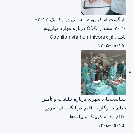
بازگشت اسکروورم انسانی در مکزیک ۲۰۲۵–
۲۰۲۶: هشدار CDC درباره موارد میازییس
ناشی از Cochliomyia hominivorax
۱۴۰۵-۰۵-۱۵
سیاست‌های شهری درباره تبلیغات و تأمین
غذای سازگار با اقلیم در انگلستان: مرور
نظام‌مند اسکوپینگ و پیامدها
۱۴۰۵-۰۵-۱۵