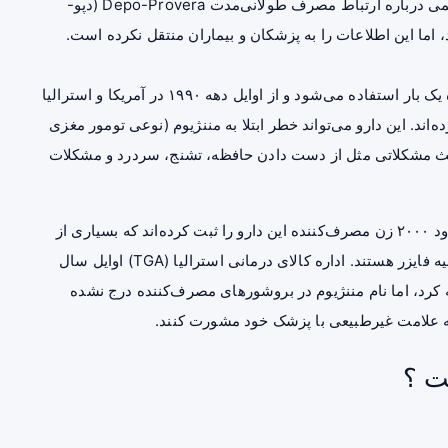
شاکیان تأکید دارند که فایزر سال‌ها از نتایج پژوهش‌های علمی درباره ارتباط مصرف طولانی‌مدت Depo-Provera (دپو-
ود، اما این اطلاعات را به پزشکان و بیماران منتقل نکرده است.
دپو-پروورا یک داروی هورمونی تزریقی است که هر سه ماه یک بار استفاده می‌شود و از اوایل دهه ۱۹۹۰ در آمریکا و استرالیا
اند. این دارو می‌تواند خطر ابتلا به مننژیوم (نوعی تومور مغزی
عث مشکلاتی مثل از دست دادن حافظه، تشنج، سردرد و مشکلات
در استرالیا، شرکت‌های حقوقی مانند Shine Lawyers حدود ۲۰۰۰ زن مصرف‌کننده این دارو را ثبت کرده‌اند که بسیاری از
آن‌ها به مننژیوم مبتلا شده‌اند و در حال پیگیری پرونده‌ای علیه فایزر هستند. اداره کالای درمانی استرالیا (TGA) اوایل سال
افه کرد، اما نام مننژیوم در بروشورهای مصرف‌کننده درج نشده
 علامت غیرطبیعی با پزشک خود مشورت کنند.
ت ؟