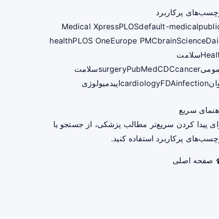
چسب‌های پرکاربرد
Medical Xpress
PLOS
default-medical
publi
health
PLOS One
Europe PMC
brain
ScienceDai
Heal
سلامت
ومی
cancer
CDC
PubMed
surgery
سلامت
ان
infection
FDA
cardiology
اپیدمیولوژی
هنمای سریع
ای پیدا کردن سریع‌تر مطالب پزشکی، از جستجو یا
چسب‌های پرکاربرد استفاده کنید.
صفحه اصلی