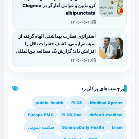
کروماتین و عوامل آغازگر در Clogmia
albipunctata
۱۴۰۵-۰۵-۱۶
استراتژی نظارت بهداشتی الهام‌گرفته از
سیستم ایمنی، کشف حشرات ناقل را
افزایش داد: گزارش یک مطالعه بین‌المللی
۱۴۰۵-۰۵-۱۶
برچسب‌های پرکاربرد
public-health
PLOS
Medical Xpress
Europe PMC
PLOS One
default-medical
brain
ScienceDaily Health
سلامت عمومی