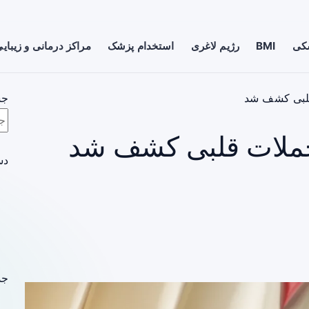
شکی
BMI
رژیم لاغری
استخدام پزشک
مراکز درمانی و زیبای
قلبی کشف شد
جس
حملات قلبی کشف شد
دس
جد