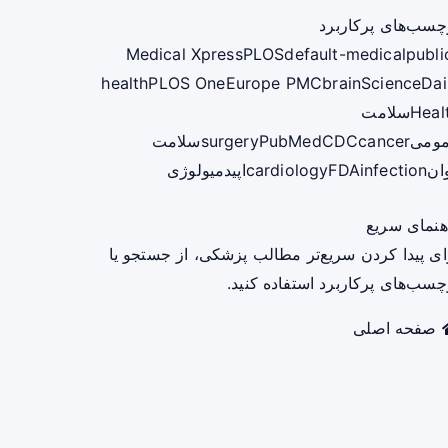
چسب‌های پرکاربرد
Medical Xpress
PLOS
default-medical
publi
health
PLOS One
Europe PMC
brain
ScienceDai
Heal
سلامت
ومی
cancer
CDC
PubMed
surgery
سلامت
ان
infection
FDA
cardiology
اپیدمیولوژی
هنمای سریع
ای پیدا کردن سریع‌تر مطالب پزشکی، از جستجو یا
چسب‌های پرکاربرد استفاده کنید.
صفحه اصلی