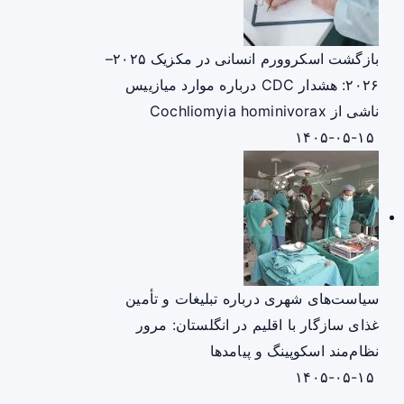
بازگشت اسکروورم انسانی در مکزیک ۲۰۲۵–
۲۰۲۶: هشدار CDC درباره موارد میازییس
ناشی از Cochliomyia hominivorax
۱۴۰۵-۰۵-۱۵
سیاست‌های شهری درباره تبلیغات و تأمین
غذای سازگار با اقلیم در انگلستان: مرور
نظام‌مند اسکوپینگ و پیامدها
۱۴۰۵-۰۵-۱۵