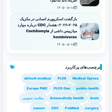
آمریکا باید بدانیم؟
۱۴۰۵-۰۵-۱۵
بازگشت اسکروورم انسانی در مکزیک
۲۰۲۵–۲۰۲۶: هشدار CDC درباره موارد
میازییس ناشی از Cochliomyia
hominivorax
۱۴۰۵-۰۵-۱۵
برچسب‌های پرکاربرد
default-medical
PLOS
Medical Xpress
Europe PMC
PLOS One
public-health
brain
ScienceDaily Health
سلامت عمومی
cancer
CDC
PubMed
surgery