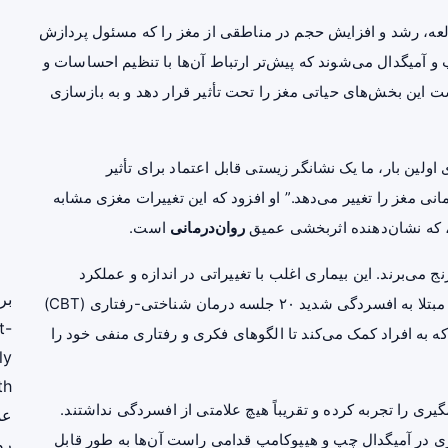
لعه، رشد و افزایش حجم در مناطقی از مغز را که مسئول پردازش
 آمیگدال می‌شوند که پیش‌تر ارتباط آن‌ها با تنظیم احساسات و
 این بخش‌های حیاتی مغز را تحت تأثیر قرار دهد و به بازسازی
اولین بار، ما یک نشانگر زیستی قابل اعتماد برای تأثیر
انی مغز را تغییر می‌دهد.” او افزود که این تغییرات مغزی مشابه
 که نشان‌دهنده اثربخشی عمیق
روان‌درمانی
است.
 می‌برند. این بیماری اغلب با تغییراتی در اندازه و عملکرد
بر
هیپوکامپ و آمیگدال همراه است. در این مطالعه، ۳۰ بیمار مبتلا به افسردگی شدید ۲۰ جلسه درمان شناختی-رفتاری (CBT)
t-
بات‌شده است که به افراد کمک می‌کند تا الگوهای فکری و رفتاری منفی خود را
ly
th
 ۱۹ نفر از ۳۰ بیمار بهبود چشمگیری را تجربه کرده و تقریباً هیچ علامتی از افسردگی نداشتند.
عم
ه خاکستری در آمیگدال چپ و هیپوکامپ قدامی راست آن‌ها به طور قابل
رو