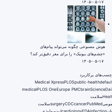
۱۴۰۵-۰۵-۱۷
هوش مصنوعی چگونه می‌تواند پیام‌های
«چشم‌های بیونیک» را برای مغز دقیق‌تر کند؟
۱۴۰۵-۰۵-۱۷
چسب‌های پرکاربرد
Medical Xpress
PLOS
public-health
defaul
medical
PLOS One
Europe PMC
brain
ScienceDai
Heal
سلامت
ومی
PubMed
cancer
CDC
surgery
سلامت
ان
infection
FDA
cardiology
اپیدمیولوژی