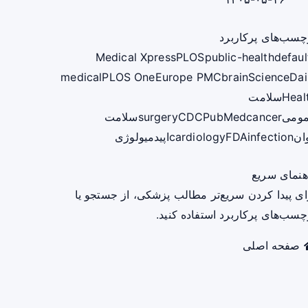
چسب‌های پرکاربرد
Medical Xpress
PLOS
public-health
defaul
medical
PLOS One
Europe PMC
brain
ScienceDai
Heal
سلامت
ومی
cancer
PubMed
CDC
surgery
سلامت
ان
infection
FDA
cardiology
اپیدمیولوژی
هنمای سریع
ای پیدا کردن سریع‌تر مطالب پزشکی، از جستجو یا
چسب‌های پرکاربرد استفاده کنید.
صفحه اصلی