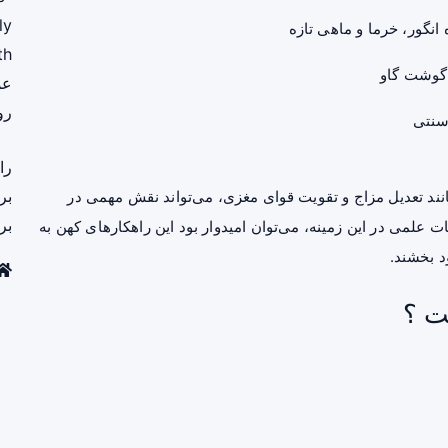
ly
انگور، خرما و ماهی تازه
th
 گوشت گاو
عم
رو
سنتی
را
بر
نند تعدیل مزاج و تقویت قوای مغزی، می‌تواند نقش مهمی در
بر
 علمی در این زمینه، می‌توان امیدوار بود این راهکارهای کهن به
د بخشند.
ت ؟