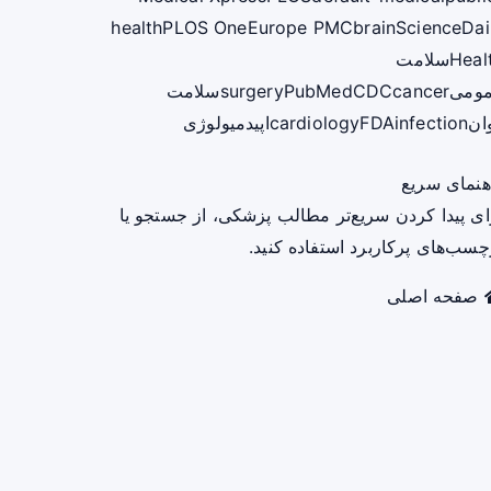
health
PLOS One
Europe PMC
brain
ScienceDai
Heal
سلامت
ومی
cancer
CDC
PubMed
surgery
سلامت
ان
infection
FDA
cardiology
اپیدمیولوژی
هنمای سریع
ای پیدا کردن سریع‌تر مطالب پزشکی، از جستجو یا
چسب‌های پرکاربرد استفاده کنید.
صفحه اصلی