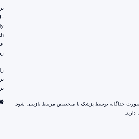
بر
t-
ly
th
عم
رو
را
بر
بر
صورت جداگانه توسط پزشک یا متخصص مرتبط بازبینی شود.
دارند.