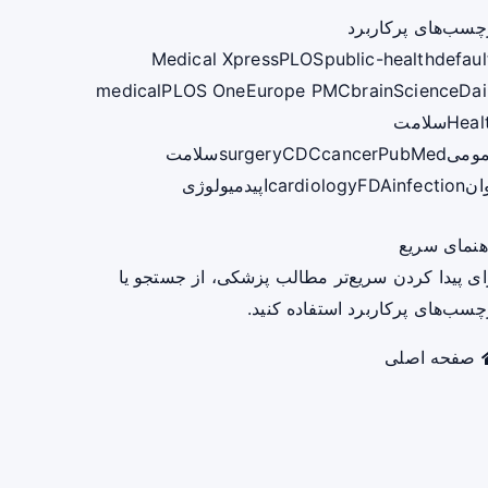
چسب‌های پرکاربرد
Medical Xpress
PLOS
public-health
defaul
medical
PLOS One
Europe PMC
brain
ScienceDai
Heal
سلامت
ومی
PubMed
cancer
CDC
surgery
سلامت
ان
infection
FDA
cardiology
اپیدمیولوژی
هنمای سریع
ای پیدا کردن سریع‌تر مطالب پزشکی، از جستجو یا
چسب‌های پرکاربرد استفاده کنید.
صفحه اصلی