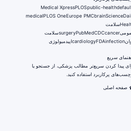
Medical Xpress
PLOS
public-health
defaul
medical
PLOS One
Europe PMC
brain
ScienceDai
Heal
سلامت
ومی
cancer
CDC
PubMed
surgery
سلامت
ان
infection
FDA
cardiology
اپیدمیولوژی
هنمای سریع
ای پیدا کردن سریع‌تر مطالب پزشکی، از جستجو یا
چسب‌های پرکاربرد استفاده کنید.
صفحه اصلی