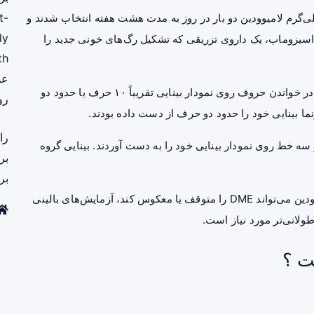
t-
 گروه، ۱۰ بیمار به طور تصادفی برای مصرف ۱۵۰ میلی‌گرم لامیوودین دو بار در روز به مدت هشت هفته انتخاب شدند و
ly
بواسیزوماب، یک داروی تزریقی که تشکیل رگ‌های خونی جدید را
th
عم
پس از چهار هفته، توانایی بیماران دریافت کننده لامیوودین در خواندن حروف روی نمودار بینایی تقریباً ۱۰ حرف یا حدود دو
رو
نما بینایی خود را حدود دو حرف از دست داده بودند.
را
میوودین حدود ۱۷ حرف یا بیش از سه خط روی نمودار بینایی خود را به دست آوردند. بینایی گروه
بر
بر
با این حال، محققان گفتند که برای اثبات قطعی اینکه لامیوودین می‌تواند DME را متوقف یا معکوس کند، آزمایش‌های بالینی
ولانی‌تر مورد نیاز است.
ت ؟