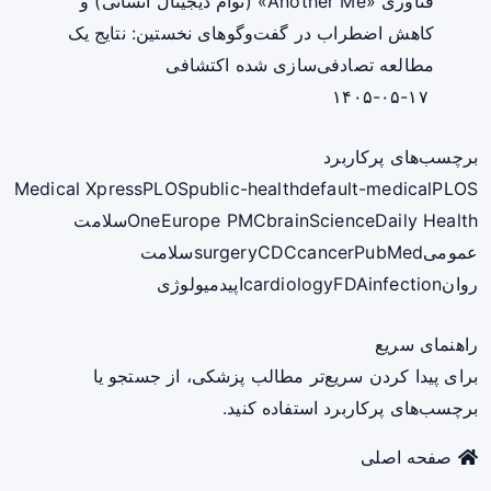
فناوری «Another Me» (توأم دیجیتال انسانی) و
کاهش اضطراب در گفت‌وگوهای نخستین: نتایج یک
مطالعه تصادفی‌سازی شده اکتشافی
۱۴۰۵-۰۵-۱۷
برچسب‌های پرکاربرد
Medical Xpress
PLOS
public-health
default-medical
PLOS
ScienceDaily Health
brain
Europe PMC
One
سلامت
عمومی
PubMed
cancer
CDC
surgery
سلامت
روان
infection
FDA
cardiology
اپیدمیولوژی
راهنمای سریع
برای پیدا کردن سریع‌تر مطالب پزشکی، از جستجو یا
برچسب‌های پرکاربرد استفاده کنید.
صفحه اصلی