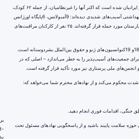
این حملات منجر به از دست رفتن غم‌انگیز تقریباً 610نفر از ایرانیان شده است که اکثر آنها را غیرنظامیان، از جمله ۶۲ کودک،
تشکیل می دهند. علاوه بر این، زیرساخت‌های مراقبت‌های بهداشتی آسیب‌های شدیدی دیده‌اند: 9آمبولانس، 6پایگاه اورژانس
پیش‌بیمارستانی، 4مرکز جامع مراقبت‌های بهداشتی و 7بیمارستان مورد حمله قرار گرفته‌اند. ۲۵ نفر از کارکنان مراقبت‌های
چنین حملاتی به مراکز و پرسنل سلامتی، نقض آشکار مواد 18و 19کنوانسیون‌های ژنو و حقوق بین‌الملل بشردوستانه است.
 جمعیت‌های آسیب‌پذیر را به خطر می‌اندازد – اصلی که در
شدت محکوم می‌کند و از نهادهای محترم شما می‌خواهد که:
بر
ی
حوزه سلامت
پایبند باشید و از پاسخگویی نهادهای مسئول تحت
t-
ly