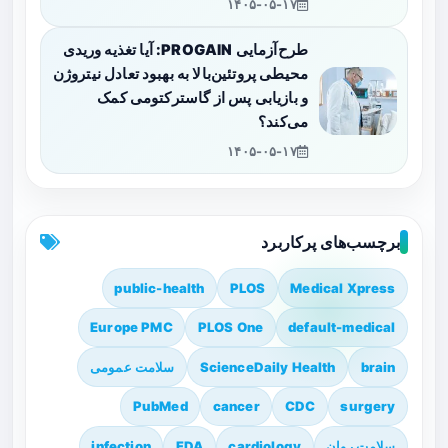
۱۴۰۵-۰۵-۱۷
طرح‌آزمایی PROGAIN: آیا تغذیه وریدی
محیطی پروتئین‌بالا به بهبود تعادل نیتروژن
و بازیابی پس از گاسترکتومی کمک
می‌کند؟
۱۴۰۵-۰۵-۱۷
برچسب‌های پرکاربرد
public-health
PLOS
Medical Xpress
Europe PMC
PLOS One
default-medical
brain
ScienceDaily Health
سلامت عمومی
PubMed
cancer
CDC
surgery
سلامت روان
cardiology
FDA
infection