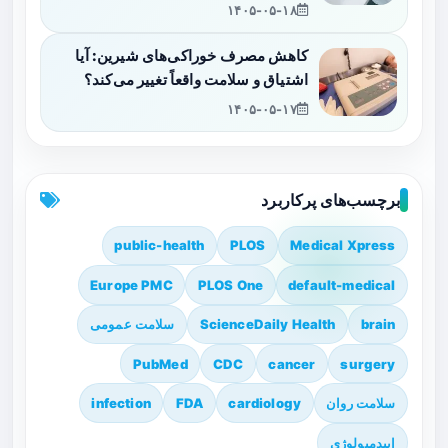
۱۴۰۵-۰۵-۱۸
کاهش مصرف خوراکی‌های شیرین: آیا
اشتیاق و سلامت واقعاً تغییر می‌کند؟
۱۴۰۵-۰۵-۱۷
برچسب‌های پرکاربرد
public-health
PLOS
Medical Xpress
Europe PMC
PLOS One
default-medical
brain
ScienceDaily Health
سلامت عمومی
PubMed
CDC
cancer
surgery
سلامت روان
cardiology
FDA
infection
اپیدمیولوژی