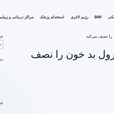
شکی
BMI
رژیم لاغری
استخدام پزشک
مراکز درمانی و زیبای
را نصف می‌کند
جس
رول بد خون را نصف
دس
جد