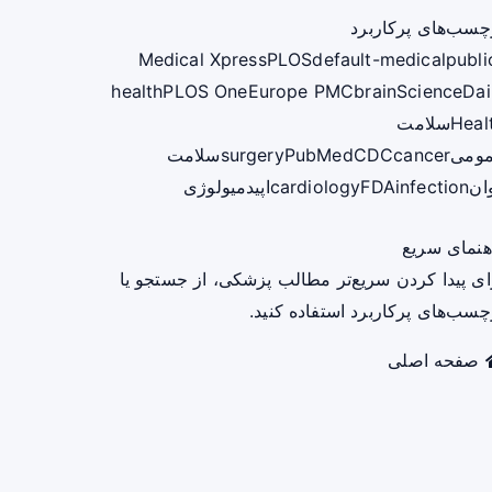
چسب‌های پرکاربرد
Medical Xpress
PLOS
default-medical
publi
health
PLOS One
Europe PMC
brain
ScienceDai
Heal
سلامت
ومی
cancer
CDC
PubMed
surgery
سلامت
ان
infection
FDA
cardiology
اپیدمیولوژی
هنمای سریع
ای پیدا کردن سریع‌تر مطالب پزشکی، از جستجو یا
چسب‌های پرکاربرد استفاده کنید.
صفحه اصلی