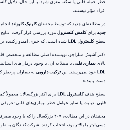
خطر حمله قلبی یا سکته مغزی شود. با این حال، دلایل
کلست
افراد مؤثر نیستند.
در مطالعه‌ای جدید که توسط محققان
کلینیک کلیولند
انجام 
جدید
برای
کاهش کلسترول
مورد بررسی قرار گرفت. نتایج ن
سطح
کلسترول LDL
شده است، که خبری امیدوارکننده بر
دکتر آشیش ساراجو، نویسنده اصلی مطالعه و متخصص قل
بالای
بیماری قلبی
یا مبتلا به آن، با وجود درمان‌های استات
LDL
خود نمی‌رسند. این
ترکیب دارویی
به بیماران پرخطر ک
دست یابند.»
سطح هدف
کلسترول LDL
برای اکثر بزرگسالان معمولاً کمتر از ۱۰۰ میلی‌گرم در دسی‌لیتر است. اما افرا
قلبی
، دیابت یا سایر عوامل خطر بیماری‌های قلبی-عروقی، ممکن است نیا