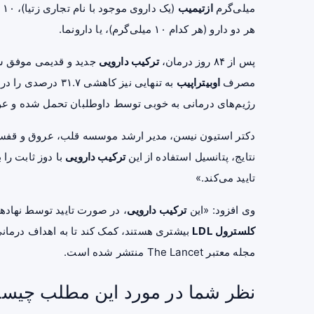
میلی‌گرم
ازتیمیب
(یک داروی موجود با نام تجاری زتیا)، ۱۰ میلی‌گرم
هر دو دارو (هر کدام ۱۰ میلی‌گرم)، یا دارونما.
پس از ۸۴ روز درمان،
ترکیب دارویی
جدید و قدیمی موفق 
مصرف
اوبیتراپیب
به تنهایی نیز کاهشی ۳۱.۷ درصدی را در سطح
رژیم‌های درمانی به خوبی توسط داوطلبان تحمل شده و ع
دکتر استیون نیسن، مدیر ارشد موسسه قلب، عروق و قفس
نتایج، پتانسیل استفاده از این
ترکیب دارویی
با دوز ثابت را
تایید می‌کند.»
وی افزود: «این
ترکیب دارویی
، در صورت تایید توسط نهادها
کلسترول LDL
بیشتری هستند، کمک کند تا به اهداف درمان
مجله معتبر The Lancet منتشر شده است.
نظر شما در مورد این مطلب چیس