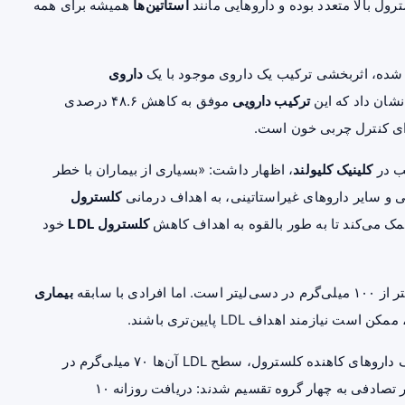
رول بالا
متعدد بوده و داروهایی مانند
استاتین‌ها
همیشه برای همه
شده، اثربخشی ترکیب یک داروی موجود با یک
داروی
شان داد که این
ترکیب دارویی
موفق به کاهش ۴۸.۶ درصدی
ای کنترل چربی خون است.
ب در
کلینیک کلیولند
، اظهار داشت: «بسیاری از بیماران با خطر
ینی و سایر داروهای غیراستاتینی، به اهداف درمانی
کلسترول
مک می‌کند تا به طور بالقوه به اهداف کاهش
کلسترول LDL
خود
دی با سابقه
بیماری
زمند اهداف LDL پایین‌تری باشند.
محققان در این مطالعه، ۴۰۷ بزرگسال را که با وجود مصرف داروهای کاهنده کلسترول، سطح LDL آن‌ها ۷۰ میلی‌گرم در
دسی‌لیتر یا بالاتر بود، انتخاب کردند. شرکت‌کنندگان به طور تصادفی به چهار گروه تقسیم شدند: دریافت روزانه ۱۰