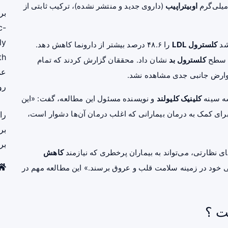
اوبیتراپیب
(داروی جدید و منتشر نشده)، ترکیب ثابتی از
بر
c-
ly
شد
کلسترول LDL
را ۴۸.۶ درصد بیشتر از دارونما کاهش دهد.
th
کلسترول بد
نشان داد. محققان گزارش کردند که تمام
عم
وارض جانبی جدی مشاهده نشد.
رو
ه سینه
کلینیک کلیولند
و نویسنده مسئول این مطالعه، گفت: «این
 برای کمک به درمان بیمارانی که اغلب درمان آن‌ها دشوار است،
را
بر
بر
ی نظارتی، می‌تواند به بیماران پرخطری که نیازمند
کاهش
ی خود در زمینه
سلامت قلب
و عروق برسند.» این مطالعه مهم در
ت ؟