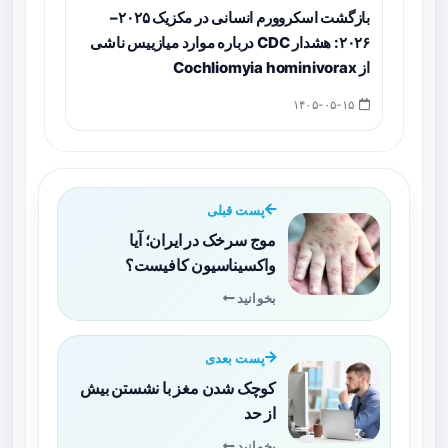
بازگشت اسکروورم انسانی در مکزیک ۲۰۲۵–
۲۰۲۶: هشدار CDC درباره موارد میازییس ناشی
از Cochliomyia hominivorax
۱۴۰۵-۰۵-۱۵
پست قبلی
موج سرخک در ایران؛ آیا
واکسیناسیون کافیست؟
بخوانید
پست بعدی
کوچک شدن مغز با نشستن بیش
از حد
بخوانید