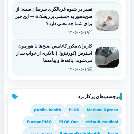
تغییر در شیوه غربالگری سرطان سینه: از
سن‌محور به «مبتنی بر ریسک» — این خبر
برای شما چه معنی دارد؟
۱۴۰۵-۰۵-۱۹
کاربران مکرر کانابیس صبح‌ها با هورمون
استرس (کورتیزول) بالاتری از خواب بیدار
می‌شوند؛ یافته‌ها و پیامدها
۱۴۰۵-۰۵-۱۹
برچسب‌های پرکاربرد
public-health
PLOS
Medical Xpress
Europe PMC
PLOS One
default-medical
brain
ScienceDaily Health
سلامت عمومی