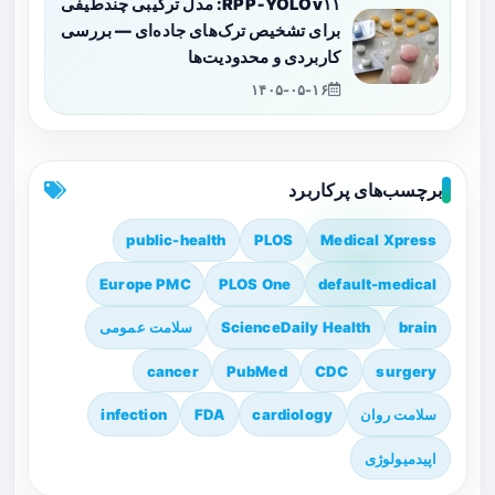
RPP‑YOLOv۱۱: مدل ترکیبی چندطیفی
برای تشخیص ترک‌های جاده‌ای — بررسی
کاربردی و محدودیت‌ها
۱۴۰۵-۰۵-۱۶
برچسب‌های پرکاربرد
public-health
PLOS
Medical Xpress
Europe PMC
PLOS One
default-medical
brain
ScienceDaily Health
سلامت عمومی
cancer
PubMed
CDC
surgery
سلامت روان
cardiology
FDA
infection
اپیدمیولوژی