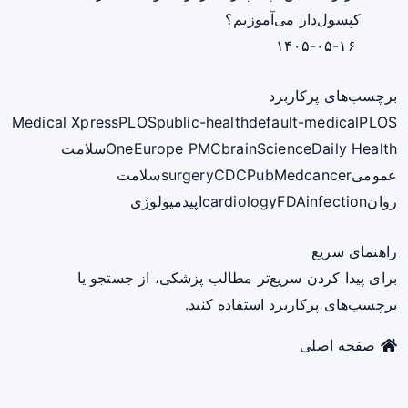
کپسول‌دار می‌آموزیم؟
۱۴۰۵-۰۵-۱۶
برچسب‌های پرکاربرد
Medical Xpress
PLOS
public-health
default-medical
PLOS
ScienceDaily Health
brain
Europe PMC
One
سلامت
عمومی
cancer
PubMed
CDC
surgery
سلامت
روان
infection
FDA
cardiology
اپیدمیولوژی
راهنمای سریع
برای پیدا کردن سریع‌تر مطالب پزشکی، از جستجو یا
برچسب‌های پرکاربرد استفاده کنید.
صفحه اصلی