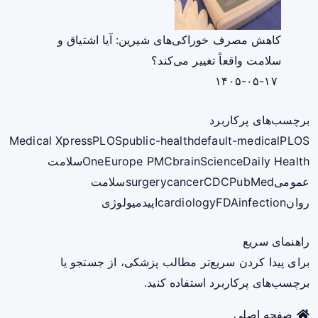
کاهش مصرف خوراکی‌های شیرین: آیا اشتیاق و
سلامت واقعاً تغییر می‌کند؟
۱۴۰۵-۰۵-۱۷
برچسب‌های پرکاربرد
Medical Xpress
PLOS
public-health
default-medical
PLOS
ScienceDaily Health
brain
Europe PMC
One
سلامت
عمومی
PubMed
CDC
cancer
surgery
سلامت
روان
infection
FDA
cardiology
اپیدمیولوژی
راهنمای سریع
برای پیدا کردن سریع‌تر مطالب پزشکی، از جستجو یا
برچسب‌های پرکاربرد استفاده کنید.
صفحه اصلی