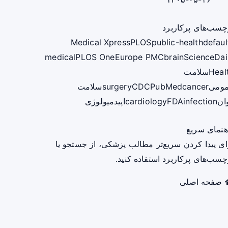
چسب‌های پرکاربرد
Medical Xpress
PLOS
public-health
defaul
medical
PLOS One
Europe PMC
brain
ScienceDai
Heal
سلامت
ومی
cancer
PubMed
CDC
surgery
سلامت
ان
infection
FDA
cardiology
اپیدمیولوژی
هنمای سریع
ای پیدا کردن سریع‌تر مطالب پزشکی، از جستجو یا
چسب‌های پرکاربرد استفاده کنید.
صفحه اصلی