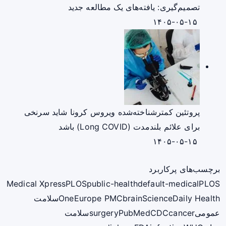
تصمیم‌گیری: یافته‌های یک مطالعه جدید
۱۴۰۵-۰۵-۱۵
پروتئین کمترشناخته‌شده ویروس کرونا شاید سرنخی
برای علائم بلندمدت (Long COVID) باشد
۱۴۰۵-۰۵-۱۵
برچسب‌های پرکاربرد
Medical Xpress
PLOS
public-health
default-medical
PLOS
ScienceDaily Health
brain
Europe PMC
One
سلامت
عمومی
cancer
CDC
PubMed
surgery
سلامت