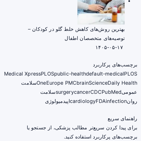
بهترین روش‌های کاهش خلط گلو در کودکان –
توصیه‌های متخصصان اطفال
۱۴۰۵-۰۵-۱۷
برچسب‌های پرکاربرد
Medical Xpress
PLOS
public-health
default-medical
PLOS
ScienceDaily Health
brain
Europe PMC
One
سلامت
عمومی
PubMed
CDC
cancer
surgery
سلامت
روان
infection
FDA
cardiology
اپیدمیولوژی
راهنمای سریع
برای پیدا کردن سریع‌تر مطالب پزشکی، از جستجو یا
برچسب‌های پرکاربرد استفاده کنید.