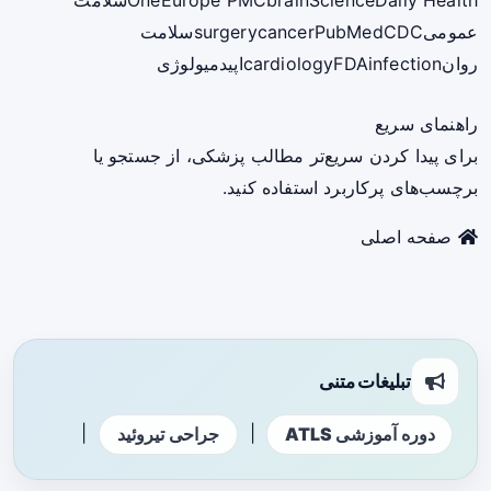
ScienceDaily Health
brain
Europe PMC
One
سلامت
عمومی
CDC
PubMed
cancer
surgery
سلامت
روان
infection
FDA
cardiology
اپیدمیولوژی
راهنمای سریع
برای پیدا کردن سریع‌تر مطالب پزشکی، از جستجو یا
برچسب‌های پرکاربرد استفاده کنید.
صفحه اصلی
تبلیغات متنی
|
|
دوره آموزشی ATLS
جراحی تیروئید