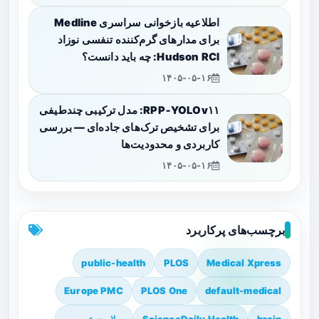
اطلاعیه بازخوانی سراسری Medline
برای مدارهای گرم‌کننده تنفسی نوزاد
Hudson RCI: چه باید دانست؟
۱۴۰۵-۰۵-۱۶
RPP‑YOLOv۱۱: مدل ترکیبی چندطیفی
برای تشخیص ترک‌های جاده‌ای — بررسی
کاربردی و محدودیت‌ها
۱۴۰۵-۰۵-۱۶
برچسب‌های پرکاربرد
public-health
PLOS
Medical Xpress
Europe PMC
PLOS One
default-medical
brain
ScienceDaily Health
سلامت عمومی