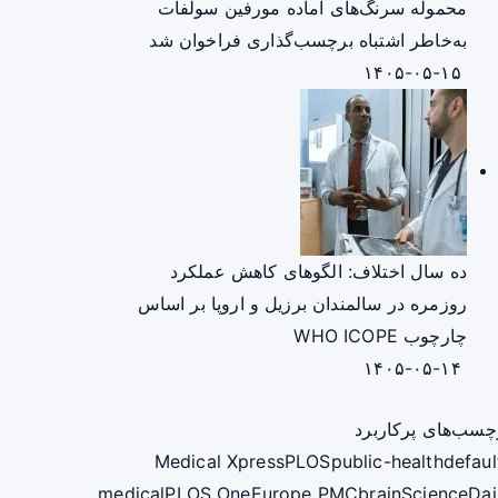
محموله سرنگ‌های آماده مورفین سولفات
به‌خاطر اشتباه برچسب‌گذاری فراخوان شد
۱۴۰۵-۰۵-۱۵
ده سال اختلاف: الگوهای کاهش عملکرد
روزمره در سالمندان برزیل و اروپا بر اساس
چارچوب WHO ICOPE
۱۴۰۵-۰۵-۱۴
چسب‌های پرکاربرد
Medical Xpress
PLOS
public-health
defaul
medical
PLOS One
Europe PMC
brain
ScienceDai