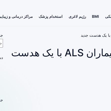
شکی
BMI
رژیم لاغری
استخدام پزشک
مراکز درمانی و زیبای
جس
بازگشت توانایی تکلم بیماران ALS با یک هدست
دس
جد