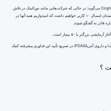
آندریاس فورسلوند(Andreas Forslund)، مدیرعامل Cognixion می‌گوید: در حالی که شرکت‌هایی مانند نورالینک در تلاش
هستند تا به اولین بیماران خود دسترسی پیدا کنند، ما در تابستان امسال ۱۰ کاربر خواهیم داشت که امیدواریم همه آنها در
ره قادر به گفتگو شوند.
ی بزرگتر با ۵۰ بیمار است.
نتایج مطلوب حاصل از این آزمایش‌ها می‌تواند به سازمان غذا و داروی آمریکا(FDA) در تسریع تأیید این فناوری پیشرفته کمک
ت ؟