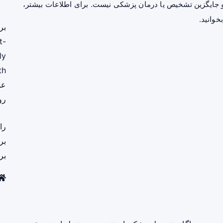
جایگزین تشخیص یا درمان پزشکی نیست. برای اطلاعات بیشتر،
خوانید.
بر
t-
ly
th
عم
رو
را
بر
بر