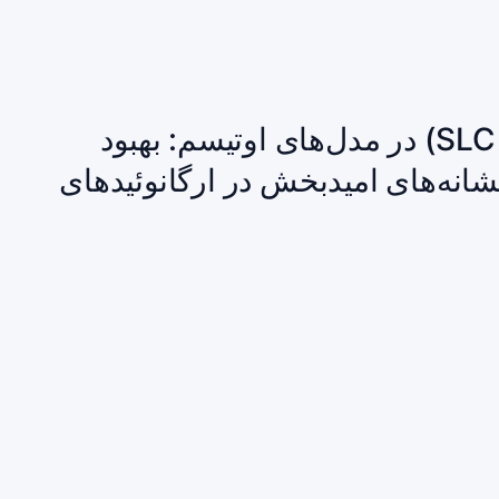
مهارگر جدیدِ ناقل گلیسین (SLC۶A۲۰) در مدل‌های اوتیسم: بهبود
شانه‌های امیدبخش در ارگانوئیدهای