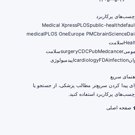
چسب‌های پرکاربرد
Medical Xpress
PLOS
public-health
defaul
medical
PLOS One
Europe PMC
brain
ScienceDai
Heal
سلامت
ومی
cancer
PubMed
CDC
surgery
سلامت
ان
infection
FDA
cardiology
اپیدمیولوژی
هنمای سریع
ای پیدا کردن سریع‌تر مطالب پزشکی، از جستجو یا
چسب‌های پرکاربرد استفاده کنید.
صفحه اصلی