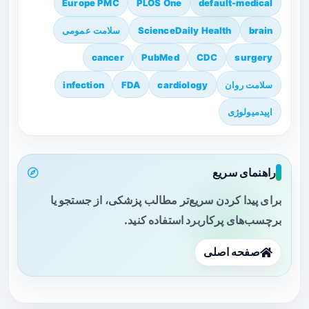
Europe PMC
PLOS One
default-medical
brain
ScienceDaily Health
سلامت عمومی
cancer
PubMed
CDC
surgery
سلامت روان
cardiology
FDA
infection
اپیدمیولوژی
راهنمای سریع
برای پیدا کردن سریع‌تر مطالب پزشکی، از جستجو یا
برچسب‌های پرکاربرد استفاده کنید.
صفحه اصلی