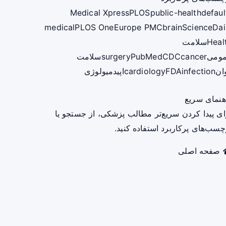
Medical Xpress
PLOS
public-health
defaul
medical
PLOS One
Europe PMC
brain
ScienceDai
Heal
سلامت
ومی
cancer
CDC
PubMed
surgery
سلامت
ان
infection
FDA
cardiology
اپیدمیولوژی
هنمای سریع
ای پیدا کردن سریع‌تر مطالب پزشکی، از جستجو یا
چسب‌های پرکاربرد استفاده کنید.
صفحه اصلی