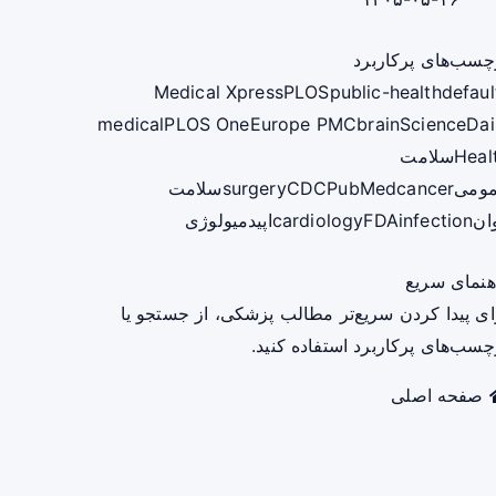
چسب‌های پرکاربرد
Medical Xpress
PLOS
public-health
defaul
medical
PLOS One
Europe PMC
brain
ScienceDai
Heal
سلامت
ومی
cancer
PubMed
CDC
surgery
سلامت
ان
infection
FDA
cardiology
اپیدمیولوژی
هنمای سریع
ای پیدا کردن سریع‌تر مطالب پزشکی، از جستجو یا
چسب‌های پرکاربرد استفاده کنید.
صفحه اصلی