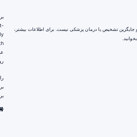
بر
t-
جایگزین تشخیص یا درمان پزشکی نیست. برای اطلاعات بیشتر،
ly
خوانید.
th
عم
رو
را
بر
بر