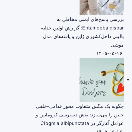
بررسی پاسخ‌های ایمنی مخاطی به
Entamoeba dispar: گزارش اولین جدایه
بالینی داخل‌کشوری ژاپن و یافته‌های مدل
موشی
۱۴۰۵-۰۵-۱۶
چگونه یک مگس متفاوت محور قدامی–خلفی
جنین را می‌سازد: نقش دسترسی کروماتین و
عوامل آغازگر در Clogmia albipunctata
۱۴۰۵-۰۵-۱۶