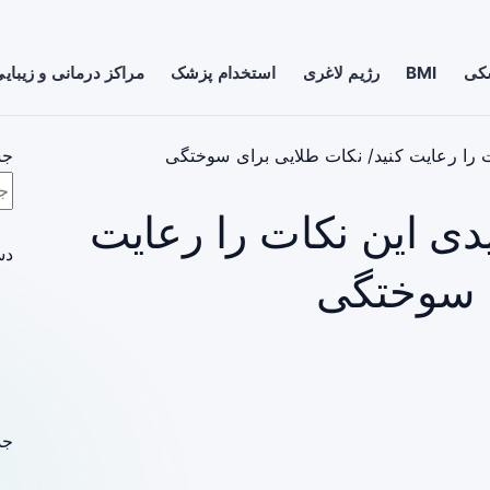
شکی
BMI
رژیم لاغری
استخدام پزشک
مراکز درمانی و زیبای
 را رعایت کنید/ نکات طلایی برای سوختگی
جس
ی این نکات را رعایت
دس
ی سوختگی
جد