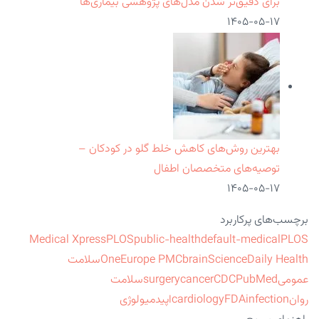
برای دقیق‌تر شدن مدل‌های پژوهشی بیماری‌ها
۱۴۰۵-۰۵-۱۷
بهترین روش‌های کاهش خلط گلو در کودکان –
توصیه‌های متخصصان اطفال
۱۴۰۵-۰۵-۱۷
برچسب‌های پرکاربرد
Medical Xpress
PLOS
public-health
default-medical
PLOS
ScienceDaily Health
brain
Europe PMC
One
سلامت
عمومی
PubMed
CDC
cancer
surgery
سلامت
روان
infection
FDA
cardiology
اپیدمیولوژی