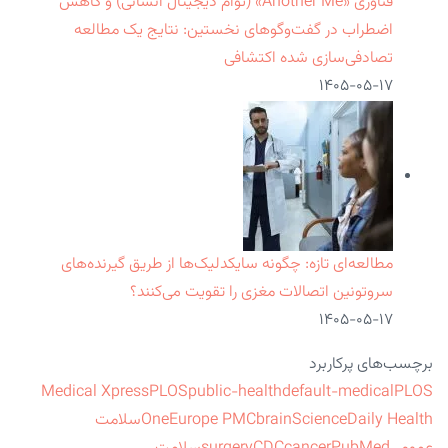
فناوری «Another Me» (توأم دیجیتال انسانی) و کاهش
اضطراب در گفت‌وگوهای نخستین: نتایج یک مطالعه
تصادفی‌سازی شده اکتشافی
۱۴۰۵-۰۵-۱۷
مطالعه‌ای تازه: چگونه سایکدلیک‌ها از طریق گیرنده‌های
سروتونین اتصالات مغزی را تقویت می‌کنند؟
۱۴۰۵-۰۵-۱۷
برچسب‌های پرکاربرد
Medical Xpress
PLOS
public-health
default-medical
PLOS
ScienceDaily Health
brain
Europe PMC
One
سلامت