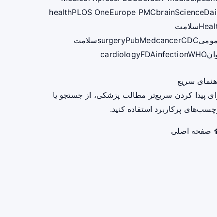
health
PLOS One
Europe PMC
brain
ScienceDai
Heal
سلامت
ومی
CDC
cancer
PubMed
surgery
سلامت
ان
WHO
infection
FDA
cardiology
هنمای سریع
ای پیدا کردن سریع‌تر مطالب پزشکی، از جستجو یا
چسب‌های پرکاربرد استفاده کنید.
صفحه اصلی