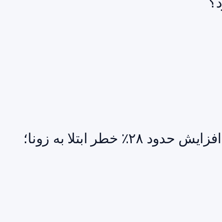
د؟
ارتباط اگزما (درماتیت آتوپیک) با افزایش حدود ۲۸٪ خطر ابتلا به زونا؛